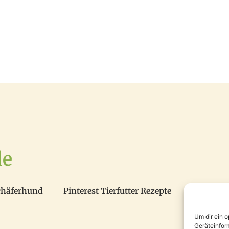
de
chäferhund
Pinterest Tierfutter Rezepte
Um dir ein 
Geräteinfor