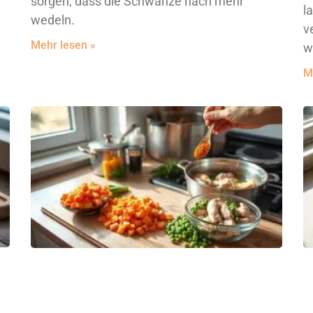
sorgen, dass die Schwänze nach mehr
l
wedeln.
v
Mehr lesen »
w
M