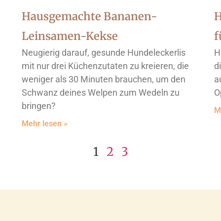
Hausgemachte Bananen-
H
Leinsamen-Kekse
f
Neugierig darauf, gesunde Hundeleckerlis
H
mit nur drei Küchenzutaten zu kreieren, die
d
weniger als 30 Minuten brauchen, um den
a
Schwanz deines Welpen zum Wedeln zu
O
bringen?
M
Mehr lesen »
1
2
3