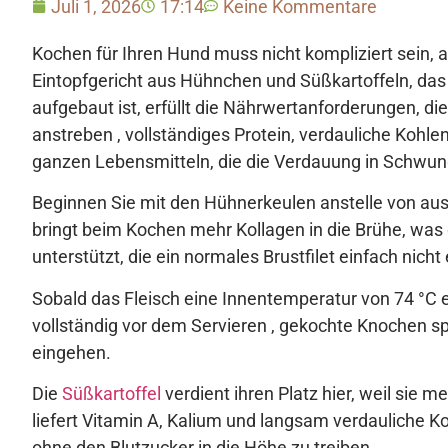
Juli 1, 2026
17:14
Keine Kommentare
Kochen für Ihren Hund muss nicht kompliziert sein, 
Eintopfgericht aus Hühnchen und Süßkartoffeln, da
aufgebaut ist, erfüllt die Nährwertanforderungen, di
anstreben , vollständiges Protein, verdauliche Kohle
ganzen Lebensmitteln, die die Verdauung in Schwung
Beginnen Sie mit den Hühnerkeulen anstelle von aus
bringt beim Kochen mehr Kollagen in die Brühe, was
unterstützt, die ein normales Brustfilet einfach nicht
Sobald das Fleisch eine Innentemperatur von 74 °C e
vollständig vor dem Servieren , gekochte Knochen spl
eingehen.
Die
Süßkartoffel
verdient ihren Platz hier, weil sie me
liefert Vitamin A, Kalium und langsam verdauliche K
ohne den Blutzucker in die Höhe zu treiben.