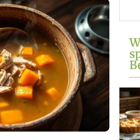
W
s
Be