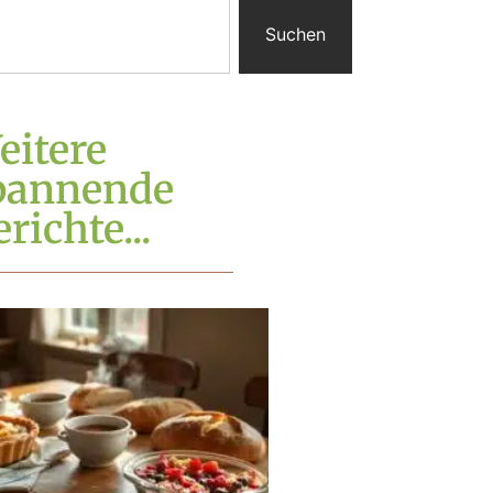
Suchen
eitere
pannende
richte...