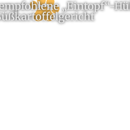
 empfohlene „Eintopf“-H
Süßkartoffelgericht