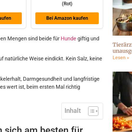
(Rot)
aufen
Bei Amazon kaufen
inen Mengen sind beide für
Hunde
giftig und
Tierärz
unausg
Lesen »
 natürliche Weise eindickt. Kein Salz, keine
skelerhalt, Darmgesundheit und langfristige
s es wert ist, beim ersten Mal richtig
Inhalt
 sich am besten für