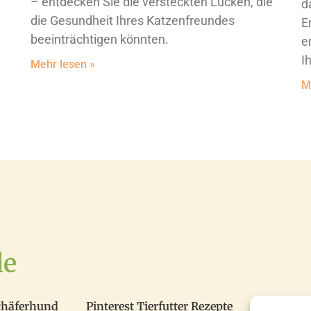
– entdecken Sie die versteckten Lücken, die
d
die Gesundheit Ihres Katzenfreundes
E
beeinträchtigen könnten.
e
I
Mehr lesen »
M
de
chäferhund
Pinterest Tierfutter Rezepte