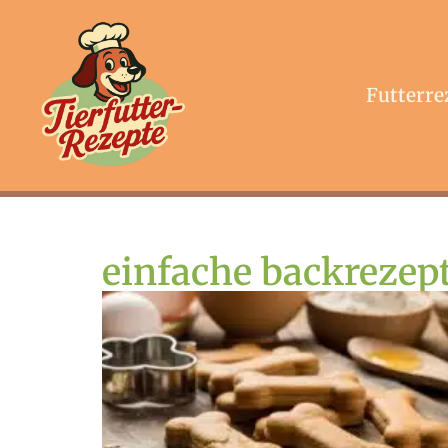
Futterre
einfache backrezep