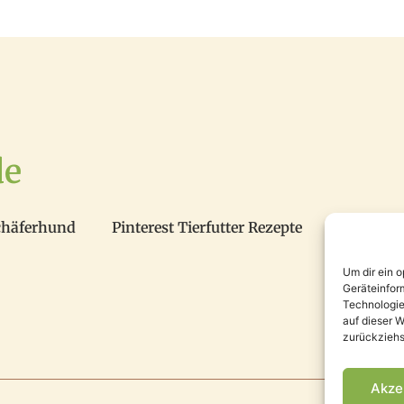
de
chäferhund
Pinterest Tierfutter Rezepte
Um dir ein 
Geräteinfor
Technologie
auf dieser W
zurückziehs
Akze