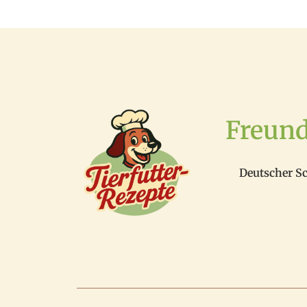
Freun
Deutscher S