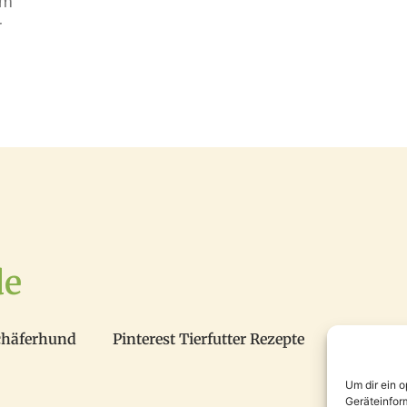
em
r
de
chäferhund
Pinterest Tierfutter Rezepte
Um dir ein 
Geräteinfor