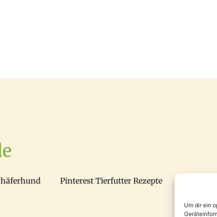
de
chäferhund
Pinterest Tierfutter Rezepte
Um dir ein 
Geräteinfor