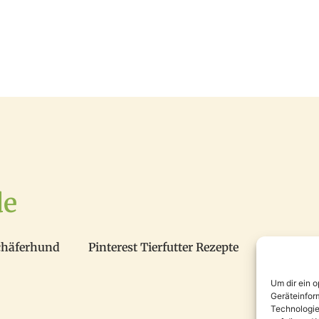
de
chäferhund
Pinterest Tierfutter Rezepte
Um dir ein 
Geräteinfor
Technologie