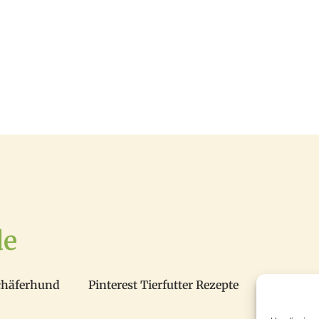
de
chäferhund
Pinterest Tierfutter Rezepte