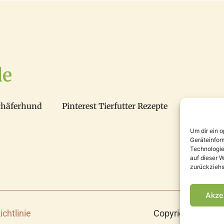
de
chäferhund
Pinterest Tierfutter Rezepte
Um dir ein 
Geräteinfor
Technologie
auf dieser W
zurückziehs
Akze
Copyright 2025 ©
ichtlinie