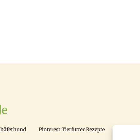
de
chäferhund
Pinterest Tierfutter Rezepte