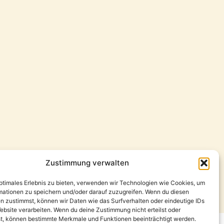
Zustimmung verwalten
optimales Erlebnis zu bieten, verwenden wir Technologien wie Cookies, um
 All Right Reserved Design by ThoKa Network
mationen zu speichern und/oder darauf zuzugreifen. Wenn du diesen
n zustimmst, können wir Daten wie das Surfverhalten oder eindeutige IDs
ebsite verarbeiten. Wenn du deine Zustimmung nicht erteilst oder
t, können bestimmte Merkmale und Funktionen beeinträchtigt werden.