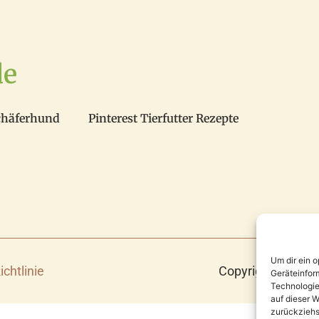
de
chäferhund
Pinterest Tierfutter Rezepte
Um dir ein 
Copyright 2025 ©
ichtlinie
Geräteinfor
Technologie
auf dieser W
zurückziehs