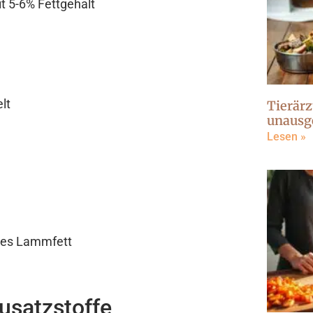
t 5-6% Fettgehalt
lt
Tierärz
unausg
Lesen »
enes Lammfett
satzstoffe