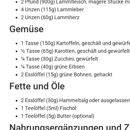
2 Pfund (900g) Lammfleisch, magere Stücke mi
4 Unzen (115g) Lammleber
2 Unzen (60g) Lammherz
Gemüse
1 Tasse (150g) Kartoffeln, geschält und gewürfe
½ Tasse (65g) Karotten, geschält und gewürfelt
¼ Tasse (30g) Zucchini, gewürfelt
¼ Tasse (40g) grüne Erbsen
2 Esslöffel (15g) grüne Bohnen, gehackt
Fette und Öle
2 Esslöffel (30g) Hammeltalg oder ausgelass
1 Teelöffel (5ml) Fischöl
1 Teelöffel (5g) Butter (optional)
Nahrungsergänzungen und Zu