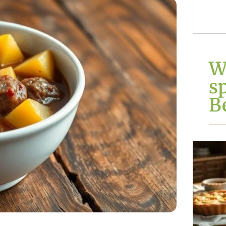
W
s
Be