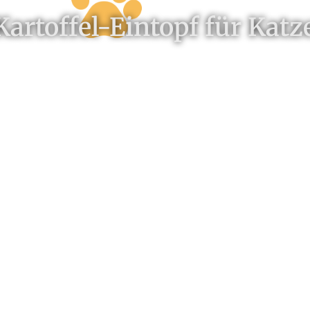
rtoffel-Eintopf für Katz