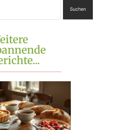
Suchen
eitere
pannende
richte...