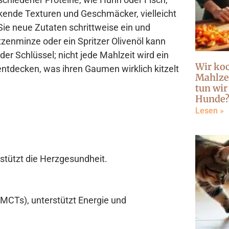
ockende Texturen und Geschmäcker, vielleicht
ie neue Zutaten schrittweise ein und
tzenminze oder ein Spritzer Olivenöl kann
der Schlüssel; nicht jede Mahlzeit wird ein
Wir ko
entdecken, was ihren Gaumen wirklich kitzelt
Mahlzei
tun wir
Hunde
Lesen »
rstützt die Herzgesundheit.
e (MCTs), unterstützt Energie und