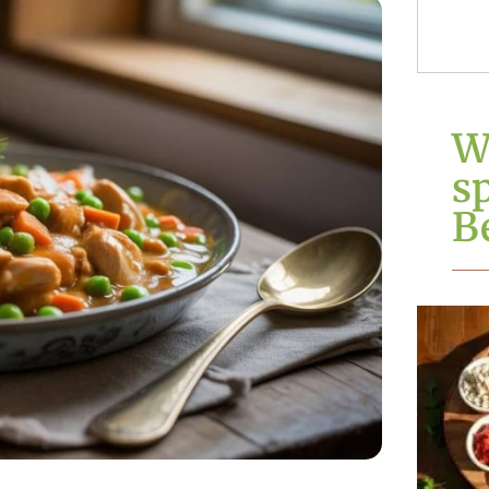
W
s
Be