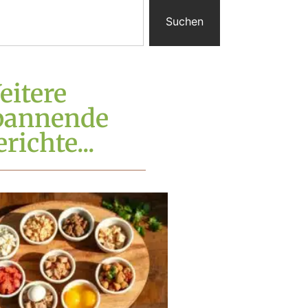
Suchen
eitere
pannende
richte...