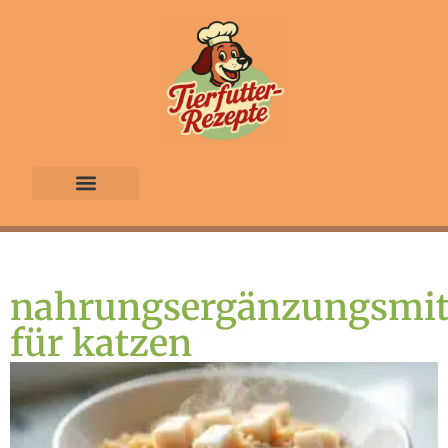
Futterrezepte Generator
Kauf Tipp
Über uns
nahrungsergänzungsmit
für katzen