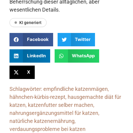
Beherrschung dieser alltäglichen, aber
wesentlichen Details.
KI generiert
Facebook
Twitter
LinkedIn
WhatsApp
X
Schlagwörter:
empfindliche katzenmägen
,
hähnchen-kürbis-rezept
,
hausgemachte diät für
katzen
,
katzenfutter selber machen
,
nahrungsergänzungsmittel für katzen
,
natürliche katzenernährung
,
verdauungsprobleme bei katzen