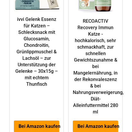
ivvi Gelenk Essenz
RECOACTIV
für Katzen –
Recovery Immun
Schlecksnack mit
Katze -
Glucosamin,
hochkalorisch, sehr
Chondroitin,
schmackhaft, zur
Grünlippmuschel &
schnellen
Lachsöl – zur
Gewichtszunahme &
Unterstützung der
bei
Gelenke – 30x15g –
Mangelernährung, in
mit echtem
der Rekonvaleszenz
Thunfisch
& bei
Nahrungsverweigerung,
Diät-
Alleinfuttermittel 280
ml
Bei Amazon kaufen
Bei Amazon kaufen