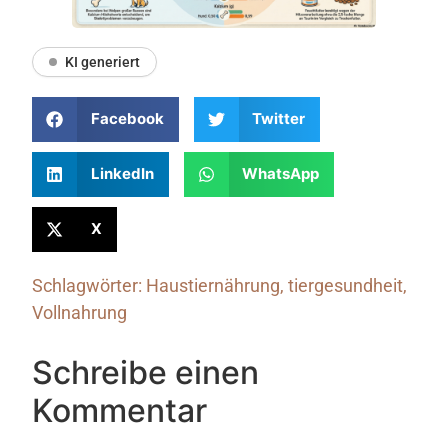
KI generiert
Facebook
Twitter
LinkedIn
WhatsApp
X
Schlagwörter:
Haustiernährung
,
tiergesundheit
,
Vollnahrung
Schreibe einen
Kommentar