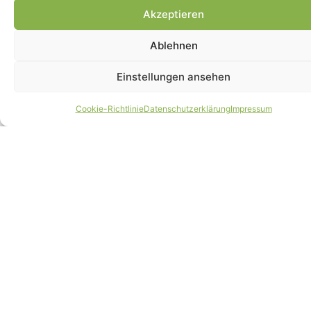
Akzeptieren
Ablehnen
Einstellungen ansehen
Cookie-Richtlinie
Datenschutzerklärung
Impressum
Tierärzte warnen vor unausgewogenen
Trend-Diäten
Lesen »