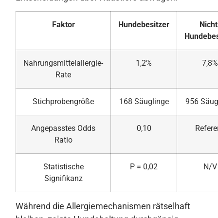
Faktor
Hundebesitzer
Nicht
Hundebes
Nahrungsmittelallergie-
1,2%
7,8%
Rate
Stichprobengröße
168 Säuglinge
956 Säug
Angepasstes Odds
0,10
Refere
Ratio
Statistische
P = 0,02
N/V
Signifikanz
Während die Allergiemechanismen rätselhaft