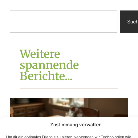
Suc
Weitere
spannende
Berichte...
Zustimmung verwalten
Um dir ein optimales Erlebnis zu bieten, verwenden wir Technologien wie