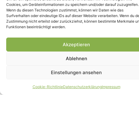
Cookies, um Geräteinformationen zu speichern und/oder darauf zuzugreifen.
Wenn du diesen Technologien zustimmst, können wir Daten wie das
Surfverhalten oder eindeutige IDs auf dieser Website verarbeiten. Wenn du d
Zustimmung nicht erteilst oder zurückziehst, können bestimmte Merkmale u
Funktionen beeinträchtigt werden.
Frische Leckereien und hausgemachte
Mahlzeiten bleiben beliebt
Lesen »
Akzeptieren
Ablehnen
Einstellungen ansehen
Cookie-Richtlinie
Datenschutzerklärung
Impressum
Aktualisierte Übersicht: 7 hausgemachte
Katzenrezepte