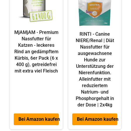
MjAMjAM - Premium
RINTI - Canine
Nassfutter für
NIERE/Renal | Diät
Katzen - leckeres
Nassfutter für
Rind an gedämpftem
ausgewachsene
Kürbis, 6er Pack (6 x
Hunde zur
400 g), getreidefrei
Unterstützung der
mit extra viel Fleisch
Nierenfunktion.
Alleinfutter mit
reduziertem
Natrium- und
Phosphorgehalt in
der Dose | 2x4kg
Bei Amazon kaufen
Bei Amazon kaufen