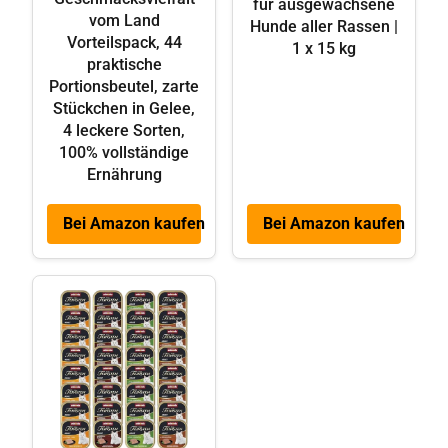
für ausgewachsene
vom Land
Hunde aller Rassen |
Vorteilspack, 44
1 x 15 kg
praktische
Portionsbeutel, zarte
Stückchen in Gelee,
4 leckere Sorten,
100% vollständige
Ernährung
Bei Amazon kaufen
Bei Amazon kaufen