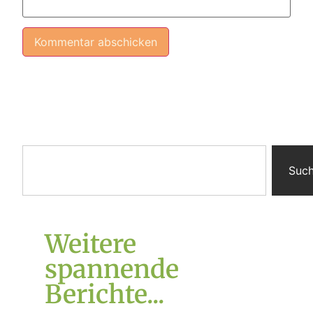
Alternative:
Suc
Weitere
spannende
Berichte...